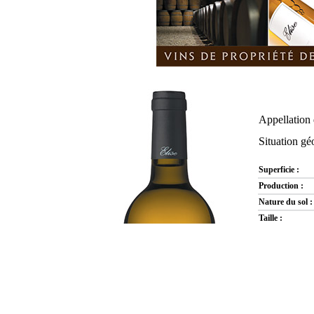
Appellation
Situation g
Superficie :
Production :
Nature du sol :
Taille :
Encépagement 
Age moyen des
Porte-greffe :
Densité de plan
Récolte :