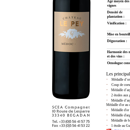
Age moyen des
vignes
Densité de
plantation :
Vinification :
Mise en bouteill
Dégustation :
Harmonie des 
et des vins :
Oenologue conse
Les principa
·
Médaille d’or 
·
Coup de coeur
·
Médaille d’arge
·
2 étoiles aux g
·
Médaille d’arge
Médaille d'or au 
·
Médaille d'or a
·
Médaille d'arge
·
Médaille de bro
·
1 étoile au Gu